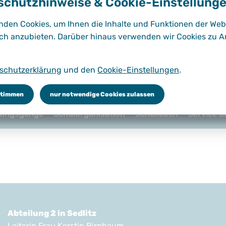
schutzhinweise & Cookie-Einstellung
nden Cookies, um Ihnen die Inhalte und Funktionen der Web
ch anzubieten. Darüber hinaus verwenden wir Cookies zu A
schutzerklärung
und den
Cookie-Einstellungen
.
stimmen
nur notwendige Cookies zulassen
dungsgänge
Schulorganisation
Schulleben
Service 
Abteilung 2 in Sedlitz
Leiterin Frau Kerstin Birnbaum