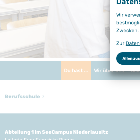
Daten
Wir verwe
bestmögli
Zwecken.
Zur
Daten
Allen zu
Du hast ...
Wir über uns
Bil
Berufsschule
Abteilung 1 im SeeCampus Niederlausitz
Leiterin Frau Franziska Rieger