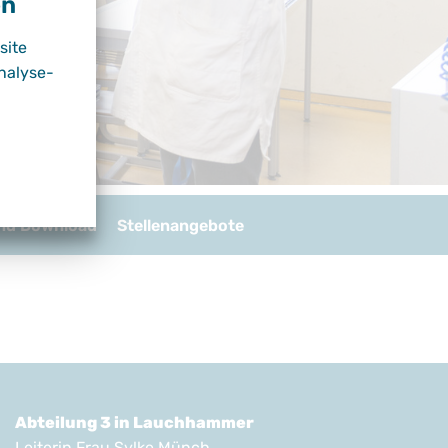
en
site
nalyse-
und Download
Stellenangebote
Abteilung 3 in Lauchhammer
Leiterin Frau Sylke Münch