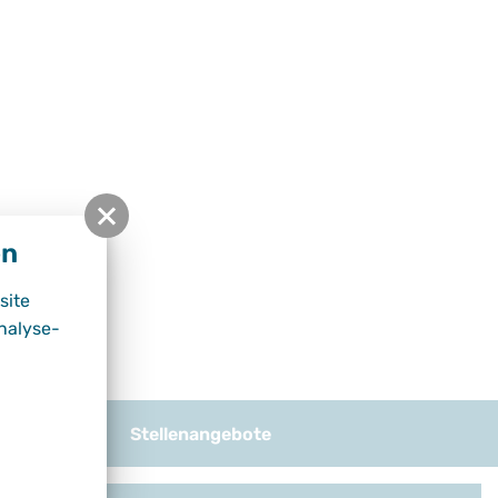
en
site
nalyse-
und Download
Stellenangebote