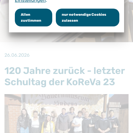
Einstellungen
.
Allen
nur notwendige Cookies
zustimmen
zulassen
26.06.2026
120 Jahre zurück - letzter
Schultag der KoReVa 23