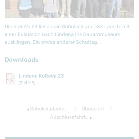
Die KoReVa 23 liesen die Schulzeit am OSZ Lausitz mit
einer Exkursion nach Lindena ins Bauernmuseum
ausklingen. Ein etwas anderer Schultag...
Downloads
Lindena KoReVa 23
(3,14 MB)
Schokoladenlehrgang KoReVa 23
//
Übersicht
//
Abschlussfahrt BFSGV 25-1 und 2