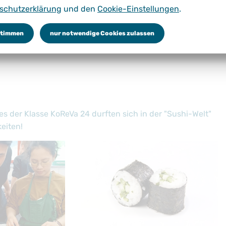
schutzerklärung
und den
Cookie-Einstellungen
.
dungsgänge
Schulorganisation
Schulleben
Service 
stimmen
nur notwendige Cookies zulassen
es der Klasse KoReVa 24 durften sich in der "Sushi-Welt"
eiten!