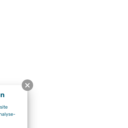
en
site
nalyse-