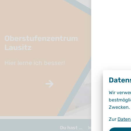
Oberstufenzentrum
Lausitz
Hier lerne ich besser!
Daten
Wir verwe
bestmögli
Zwecken.
0
1
2
Zur
Daten
Du hast ...
Wir über uns
Bil