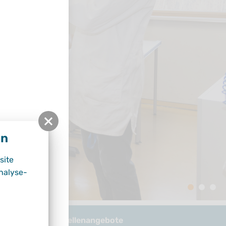
en
site
nalyse-
und Download
Stellenangebote