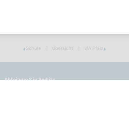
Schule
//
Übersicht
//
WA Pfalz
Abteilung 2 in Sedlitz
Leiterin Frau Kerstin Birnbaum
Sedlitzer Schulstraße 16
01968 Senftenberg OT Sedlitz
Tel.: 03573 8702531
E-Mail:
sekretariat2.200025@lk.brandenburg.de